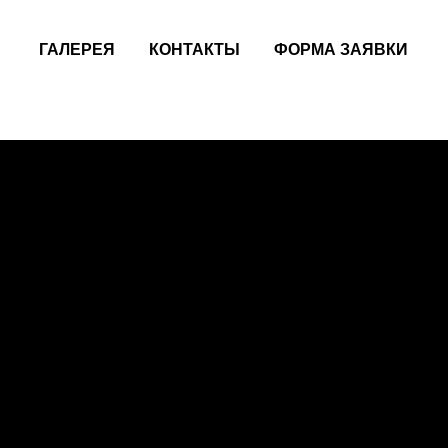
+7 (927) 264-97-07
+7 (927) 796-08-53
Связаться
ГАЛЕРЕЯ
КОНТАКТЫ
ФОРМА ЗАЯВКИ
+7 (927) 020-02-74