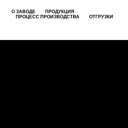
Ульяновская обл., c. Белокаменка
О ЗАВОДЕ
ПРОДУКЦИЯ
ПРОЦЕСС ПРОИЗВОДСТВА
ОТГРУЗКИ